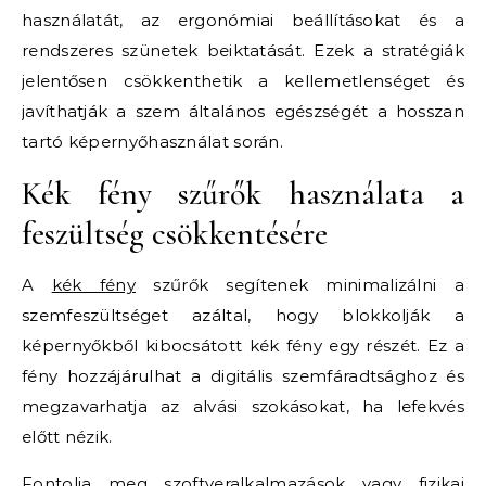
használatát, az ergonómiai beállításokat és a
rendszeres szünetek beiktatását. Ezek a stratégiák
jelentősen csökkenthetik a kellemetlenséget és
javíthatják a szem általános egészségét a hosszan
tartó képernyőhasználat során.
Kék fény szűrők használata a
feszültség csökkentésére
A
kék fény
szűrők segítenek minimalizálni a
szemfeszültséget azáltal, hogy blokkolják a
képernyőkből kibocsátott kék fény egy részét. Ez a
fény hozzájárulhat a digitális szemfáradtsághoz és
megzavarhatja az alvási szokásokat, ha lefekvés
előtt nézik.
Fontolja meg szoftveralkalmazások vagy fizikai