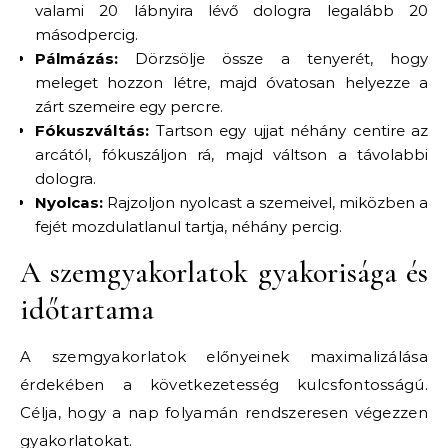
valami 20 lábnyira lévő dologra legalább 20
másodpercig.
Pálmázás:
Dörzsölje össze a tenyerét, hogy
meleget hozzon létre, majd óvatosan helyezze a
zárt szemeire egy percre.
Fókuszváltás:
Tartson egy ujjat néhány centire az
arcától, fókuszáljon rá, majd váltson a távolabbi
dologra.
Nyolcas:
Rajzoljon nyolcast a szemeivel, miközben a
fejét mozdulatlanul tartja, néhány percig.
A szemgyakorlatok gyakorisága és
időtartama
A szemgyakorlatok előnyeinek maximalizálása
érdekében a következetesség kulcsfontosságú.
Célja, hogy a nap folyamán rendszeresen végezzen
gyakorlatokat.