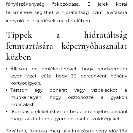
fényérzékenység fokozódása. E jelek korai
felismerése segíthet a hidratáltsági szint javítására
irányuló intézkedések megtételében.
Tippek a hidratáltság
fenntartására képernyőhasználat
közben
Állítson be emlékeztetőket, hogy rendszeresen
igyon vizet, célja, hogy 30 percenként néhány
kortyot igyon.
Tartson egy poharat vagy vízpalackot a
munkahelyén, hogy ösztönözze a gyakori
hidratálást.
Ikonikus ételeket iktasson be az étrendjébe, például
magas víztartalmú gyümölcsöket és zöldségeket.
Továbbá, fontolja meg alkalmazások vagy időzítők