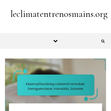
Skip to content
leclimatentrenosmains.org