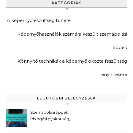
KATEGÓRIÁK
A képernyőfeszültség tünetei
Képernyőhasználók számára készült szemápolási
tippek
Könnyítő technikák a képernyő okozta feszültség
enyhítésére
LEGUTÓBBI BEJEGYZÉSEK
Szemápolási tippek:
Pislogási gyakoriság,
Képernyő távolság,
Megvilágítás