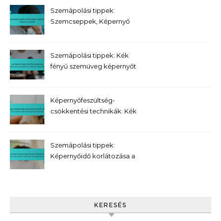
Szemápolási tippek:
Szemcseppek, Képernyő
fényereje, Szünetek
Szemápolási tippek: Kék
fényű szemüveg képernyőt
használóknak, Szünetek,
Hidratálás
Képernyőfeszültség-
csökkentési technikák: Kék
fény szűrők, Képernyő
fényereje, Szünetek
Szemápolási tippek:
Képernyőidő korlátozása a
szem egészségéért,
Hidratálás,
Szemgyakorlatok
KERESÉS