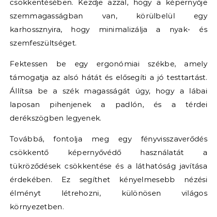
csökkentésében. Kezdje azzal, hogy a képernyője
szemmagasságban van, körülbelül egy
karhossznyira, hogy minimalizálja a nyak- és
szemfeszültséget.
Fektessen be egy ergonómiai székbe, amely
támogatja az alsó hátát és elősegíti a jó testtartást.
Állítsa be a szék magasságát úgy, hogy a lábai
laposan pihenjenek a padlón, és a térdei
derékszögben legyenek.
Továbbá, fontolja meg egy fényvisszaverődés
csökkentő képernyővédő használatát a
tükröződések csökkentése és a láthatóság javítása
érdekében. Ez segíthet kényelmesebb nézési
élményt létrehozni, különösen világos
környezetben.