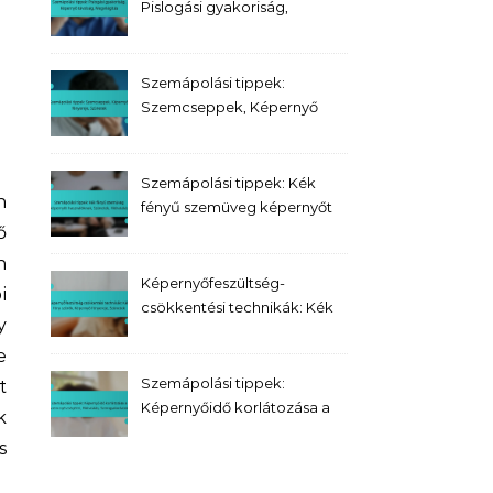
Pislogási gyakoriság,
Képernyő távolság,
Megvilágítás
Szemápolási tippek:
Szemcseppek, Képernyő
fényereje, Szünetek
Szemápolási tippek: Kék
fényű szemüveg képernyőt
ő
használóknak, Szünetek,
Hidratálás
n
Képernyőfeszültség-
i
csökkentési technikák: Kék
y
fény szűrők, Képernyő
e
fényereje, Szünetek
Szemápolási tippek:
t
Képernyőidő korlátozása a
k
szem egészségéért,
s
Hidratálás,
Szemgyakorlatok