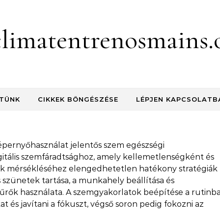
climatentrenosmains.
TÜNK
CIKKEK BÖNGÉSZÉSE
LÉPJEN KAPCSOLATB
 képernyőhasználat jelentős szem egészségi
itális szemfáradtsághoz, amely kellemetlenségként és
ások mérsékléséhez elengedhetetlen hatékony stratégiák
 szünetek tartása, a munkahely beállítása és
űrők használata. A szemgyakorlatok beépítése a rutinb
at és javítani a fókuszt, végső soron pedig fokozni az