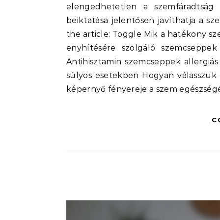
elengedhetetlen a szemfáradtság
beiktatása jelentősen javíthatja a s
the article: Toggle Mik a hatékony 
enyhítésére szolgáló szemcseppek 
Antihisztamin szemcseppek allergiá
súlyos esetekben Hogyan válasszuk 
képernyő fényereje a szem egészség
C