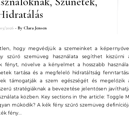
sználóknak, Szünetek,
Hidratálás
03/2026
- By
Clara Jensen
ny szűrő szemüveg használata segíthet kiszűrni 
ék fényt, növelve a kényelmet a hosszabb használa
etek tartása és a megfelelő hidratáltság fenntartás
lyek támogatják a szem egészségét és megelőzik 
erű stratégiáknak a bevezetése jelentősen javíthatj
ználata közben. Key sections in the article: Toggle M
gyan működik? A kék fény szűrő szemüveg definíciój
kék fény…