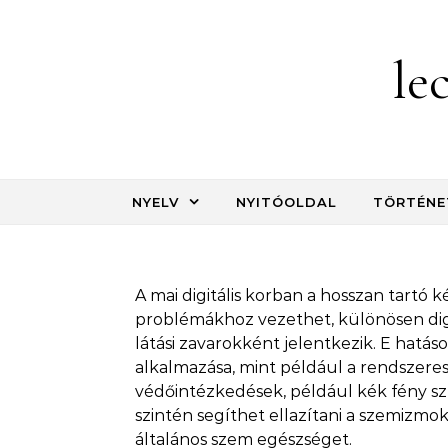
Skip to content
le
NYELV
NYITÓOLDAL
TÖRTÉNE
A mai digitális korban a hosszan tartó
problémákhoz vezethet, különösen dig
látási zavarokként jelentkezik. E hat
alkalmazása, mint például a rendszeres
védőintézkedések, például kék fény sz
szintén segíthet ellazítani a szemizmok
általános szem egészséget.