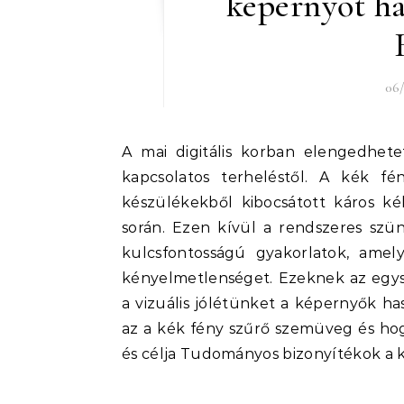
képernyőt ha
06/
A mai digitális korban elengedhetetlen, hogy megvédjük a szemeinket a képernyővel
kapcsolatos terheléstől. A kék fé
készülékekből kibocsátott káros k
során. Ezen kívül a rendszeres szün
kulcsfontosságú gyakorlatok, ame
kényelmetlenséget. Ezeknek az egysz
a vizuális jólétünket a képernyők has
az a kék fény szűrő szemüveg és ho
és célja Tudományos bizonyítékok a 