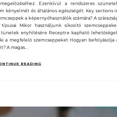
 megelőzéséhez. Ezenkívül a rendszeres szünete
zem kényelmét és általános egészségét. Key sections i
szemcseppek a képernyőhasználók számára? A szárazsá
típusai Mikor használjunk síkosító szemcseppeke
s tünetek enyhítésére Receptre kapható lehetősége
ki a megfelelő szemcseppeket Hogyan befolyásolja 
ét? A magas…
ONTINUE READING