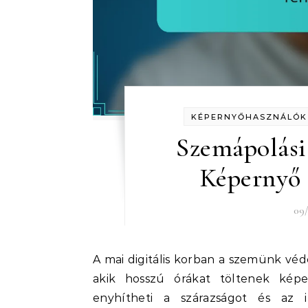
KÉPERNYŐHASZNÁLÓK 
Szemápolási
Képernyő 
09/
A mai digitális korban a szemünk védelme fontosabb, mint valaha, különösen azok számára,
akik hosszú órákat töltenek kép
enyhítheti a szárazságot és az i