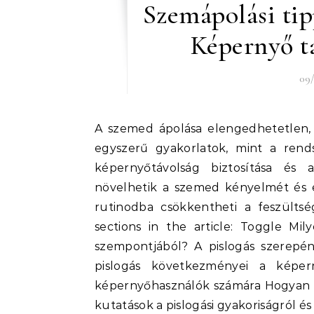
Szemápolási tip
Képernyő tá
09/
A szemed ápolása elengedhetetlen, különösen a képernyődominálta világunkban. Olyan
egyszerű gyakorlatok, mint a rends
képernyőtávolság biztosítása és a
növelhetik a szemed kényelmét és 
rutinodba csökkentheti a feszültsé
sections in the article: Toggle Mi
szempontjából? A pislogás szerepé
pislogás következményei a képern
képernyőhasználók számára Hogyan 
kutatások a pislogási gyakoriságról 