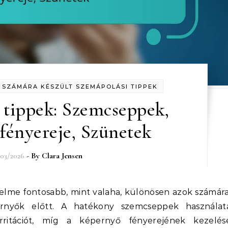
SZÁMÁRA KÉSZÜLT SZEMÁPOLÁSI TIPPEK
 tippek: Szemcseppek,
fényereje, Szünetek
03/2026
- By
Clara Jensen
ernyők előtt. A hatékony szemcseppek használat
rritációt, míg a képernyő fényerejének kezelés