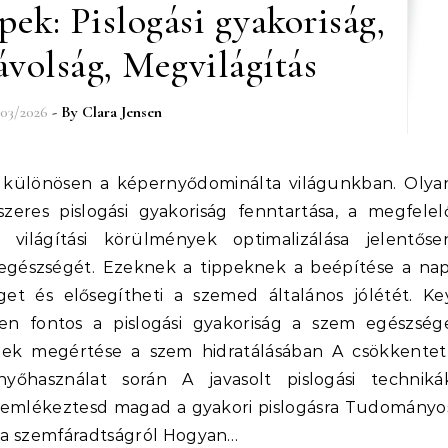
pek: Pislogási gyakoriság,
volság, Megvilágítás
03/2026
- By
Clara Jensen
zeres pislogási gyakoriság fenntartása, a megfelel
 világítási körülmények optimalizálása jelentőse
egészségét. Ezeknek a tippeknek a beépítése a nap
get és elősegítheti a szemed általános jólétét. Ke
lyen fontos a pislogási gyakoriság a szem egészség
nek megértése a szem hidratálásában A csökkentet
yőhasználat során A javasolt pislogási techniká
emlékeztesd magad a gyakori pislogásra Tudományo
és a szemfáradtságról Hogyan…