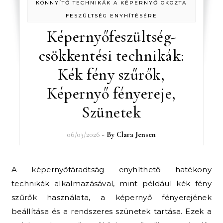
KÖNNYÍTŐ TECHNIKÁK A KÉPERNYŐ OKOZTA
FESZÜLTSÉG ENYHÍTÉSÉRE
Képernyőfeszültség-
csökkentési technikák:
Kék fény szűrők,
Képernyő fényereje,
Szünetek
06/03/2026
- By
Clara Jensen
A képernyőfáradtság enyhíthető hatékony
technikák alkalmazásával, mint például kék fény
szűrők használata, a képernyő fényerejének
beállítása és a rendszeres szünetek tartása. Ezek a