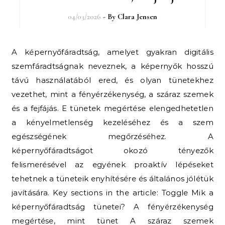
04/03/2026
- By
Clara Jensen
A képernyőfáradtság, amelyet gyakran digitális
szemfáradtságnak neveznek, a képernyők hosszú
távú használatából ered, és olyan tünetekhez
vezethet, mint a fényérzékenység, a száraz szemek
és a fejfájás. E tünetek megértése elengedhetetlen
a kényelmetlenség kezeléséhez és a szem
egészségének megőrzéséhez. A
képernyőfáradtságot okozó tényezők
felismerésével az egyének proaktív lépéseket
tehetnek a tüneteik enyhítésére és általános jólétük
javítására. Key sections in the article: Toggle Mik a
képernyőfáradtság tünetei? A fényérzékenység
megértése, mint tünet A száraz szemek