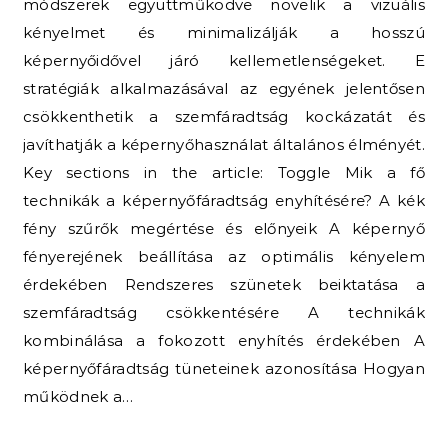
módszerek együttműködve növelik a vizuális
kényelmet és minimalizálják a hosszú
képernyőidővel járó kellemetlenségeket. E
stratégiák alkalmazásával az egyének jelentősen
csökkenthetik a szemfáradtság kockázatát és
javíthatják a képernyőhasználat általános élményét.
Key sections in the article: Toggle Mik a fő
technikák a képernyőfáradtság enyhítésére? A kék
fény szűrők megértése és előnyeik A képernyő
fényerejének beállítása az optimális kényelem
érdekében Rendszeres szünetek beiktatása a
szemfáradtság csökkentésére A technikák
kombinálása a fokozott enyhítés érdekében A
képernyőfáradtság tüneteinek azonosítása Hogyan
működnek a…