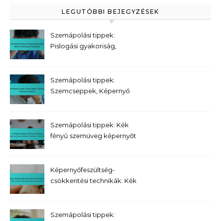
LEGUTÓBBI BEJEGYZÉSEK
Szemápolási tippek:
Pislogási gyakoriság,
Képernyő távolság,
Megvilágítás
Szemápolási tippek:
Szemcseppek, Képernyő
fényereje, Szünetek
Szemápolási tippek: Kék
fényű szemüveg képernyőt
használóknak, Szünetek,
Hidratálás
Képernyőfeszültség-
csökkentési technikák: Kék
fény szűrők, Képernyő
fényereje, Szünetek
Szemápolási tippek: