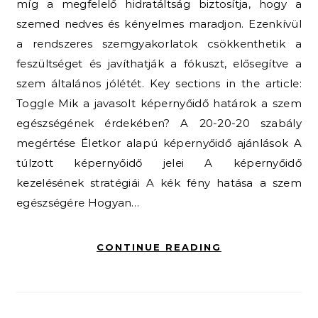
míg a megfelelő hidratáltság biztosítja, hogy a
szemed nedves és kényelmes maradjon. Ezenkívül
a rendszeres szemgyakorlatok csökkenthetik a
feszültséget és javíthatják a fókuszt, elősegítve a
szem általános jólétét. Key sections in the article:
Toggle Mik a javasolt képernyőidő határok a szem
egészségének érdekében? A 20-20-20 szabály
megértése Életkor alapú képernyőidő ajánlások A
túlzott képernyőidő jelei A képernyőidő
kezelésének stratégiái A kék fény hatása a szem
egészségére Hogyan…
CONTINUE READING