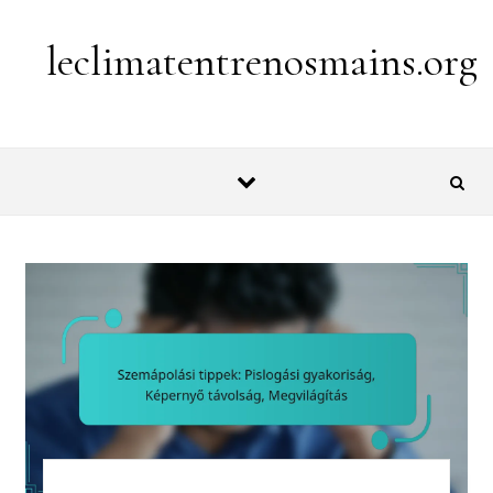
Skip to content
leclimatentrenosmains.org