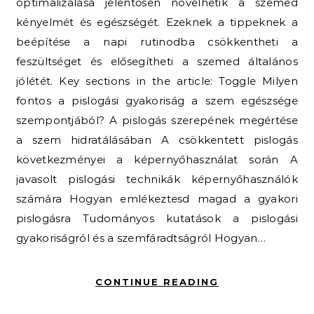
optimalizálása jelentősen növelhetik a szemed
kényelmét és egészségét. Ezeknek a tippeknek a
beépítése a napi rutinodba csökkentheti a
feszültséget és elősegítheti a szemed általános
jólétét. Key sections in the article: Toggle Milyen
fontos a pislogási gyakoriság a szem egészsége
szempontjából? A pislogás szerepének megértése
a szem hidratálásában A csökkentett pislogás
következményei a képernyőhasználat során A
javasolt pislogási technikák képernyőhasználók
számára Hogyan emlékeztesd magad a gyakori
pislogásra Tudományos kutatások a pislogási
gyakoriságról és a szemfáradtságról Hogyan…
CONTINUE READING