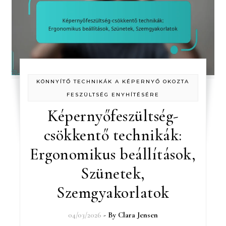
KÖNNYÍTŐ TECHNIKÁK A KÉPERNYŐ OKOZTA
FESZÜLTSÉG ENYHÍTÉSÉRE
Képernyőfeszültség-
csökkentő technikák:
Ergonomikus beállítások,
Szünetek,
Szemgyakorlatok
04/03/2026
- By
Clara Jensen