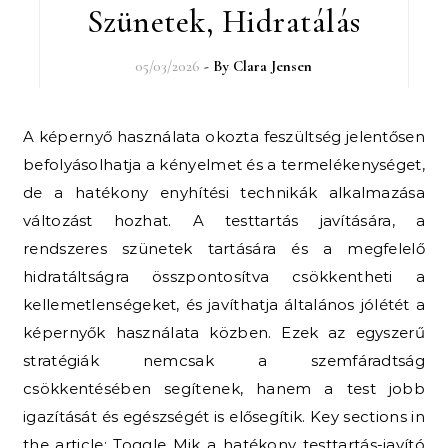
Szünetek, Hidratálás
05/03/2026
- By
Clara Jensen
A képernyő használata okozta feszültség jelentősen
befolyásolhatja a kényelmet és a termelékenységet,
de a hatékony enyhítési technikák alkalmazása
változást hozhat. A testtartás javítására, a
rendszeres szünetek tartására és a megfelelő
hidratáltságra összpontosítva csökkentheti a
kellemetlenségeket, és javíthatja általános jólétét a
képernyők használata közben. Ezek az egyszerű
stratégiák nemcsak a szemfáradtság
csökkentésében segítenek, hanem a test jobb
igazítását és egészségét is elősegítik. Key sections in
the article: Toggle Mik a hatékony testtartás-javító