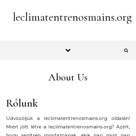
Skip to content
leclimatentrenosmains.org
About Us
Rólunk
Üdvözöljük a leclimatentrenosmains.org oldalán!
Miért jött létre a leclimatentrenosmains.org? Azért,
hogy segítsen mindazoknak, akik nap mint nap