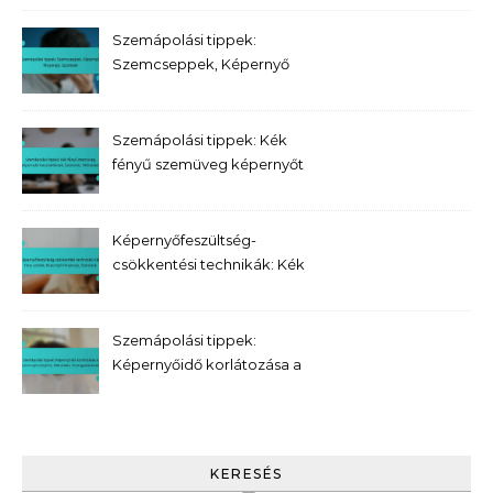
Megvilágítás
Szemápolási tippek:
Szemcseppek, Képernyő
fényereje, Szünetek
Szemápolási tippek: Kék
fényű szemüveg képernyőt
használóknak, Szünetek,
Hidratálás
Képernyőfeszültség-
csökkentési technikák: Kék
fény szűrők, Képernyő
fényereje, Szünetek
Szemápolási tippek:
Képernyőidő korlátozása a
szem egészségéért,
Hidratálás,
Szemgyakorlatok
KERESÉS