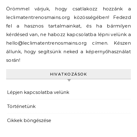
Örömmel várjuk, hogy csatlakozz hozzánk a
leclimatentrenosmains.org közösségében! Fedezd
fel a hasznos tartalmainkat, és ha bármilyen
kérdésed van, ne habozz kapcsolatba lépni velünk a
hello@leclimatentrenosmains.org
címen. Készen
állunk, hogy segítsünk neked a képernyőhasználat
során!
HIVATKOZÁSOK
Lépjen kapcsolatba velünk
Történetünk
Cikkek böngészése