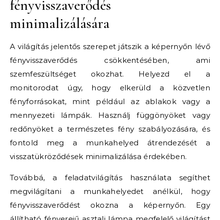
fényvisszaverődés
minimalizálására
A világítás jelentős szerepet játszik a képernyőn lévő
fényvisszaverődés csökkentésében, ami
szemfeszültséget okozhat. Helyezd el a
monitorodat úgy, hogy elkerüld a közvetlen
fényforrásokat, mint például az ablakok vagy a
mennyezeti lámpák. Használj függönyöket vagy
redőnyöket a természetes fény szabályozására, és
fontold meg a munkahelyed átrendezését a
visszatükröződések minimalizálása érdekében.
Továbbá, a feladatvilágítás használata segíthet
megvilágítani a munkahelyedet anélkül, hogy
fényvisszaverődést okozna a képernyőn. Egy
állítható fényerejű asztali lámpa megfelelő világítást