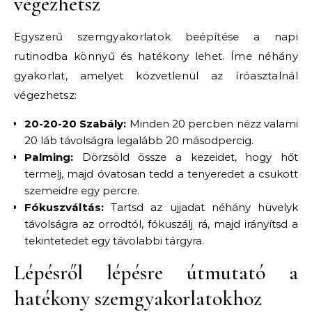
végezhetsz
Egyszerű szemgyakorlatok beépítése a napi
rutinodba könnyű és hatékony lehet. Íme néhány
gyakorlat, amelyet közvetlenül az íróasztalnál
végezhetsz:
20-20-20 Szabály:
Minden 20 percben nézz valami
20 láb távolságra legalább 20 másodpercig.
Palming:
Dörzsöld össze a kezeidet, hogy hőt
termelj, majd óvatosan tedd a tenyeredet a csukott
szemeidre egy percre.
Fókuszváltás:
Tartsd az ujjadat néhány hüvelyk
távolságra az orrodtól, fókuszálj rá, majd irányítsd a
tekintetedet egy távolabbi tárgyra.
Lépésről lépésre útmutató a
hatékony szemgyakorlatokhoz