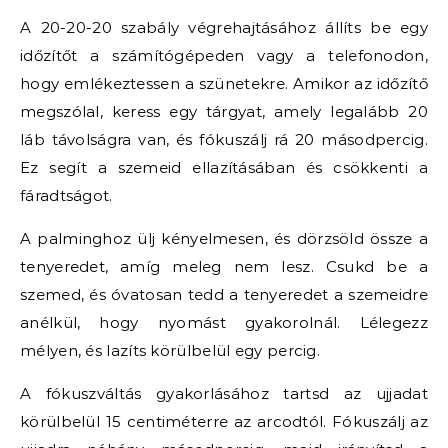
A 20-20-20 szabály végrehajtásához állíts be egy
időzítőt a számítógépeden vagy a telefonodon,
hogy emlékeztessen a szünetekre. Amikor az időzítő
megszólal, keress egy tárgyat, amely legalább 20
láb távolságra van, és fókuszálj rá 20 másodpercig.
Ez segít a szemeid ellazításában és csökkenti a
fáradtságot.
A palminghoz ülj kényelmesen, és dörzsöld össze a
tenyeredet, amíg meleg nem lesz. Csukd be a
szemed, és óvatosan tedd a tenyeredet a szemeidre
anélkül, hogy nyomást gyakorolnál. Lélegezz
mélyen, és lazíts körülbelül egy percig.
A fókuszváltás gyakorlásához tartsd az ujjadat
körülbelül 15 centiméterre az arcodtól. Fókuszálj az