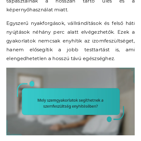
tapasztalnak a hosszan tartó ülés és a
képernyőhasználat miatt.
Egyszerű nyakforgások, vállrándítások és felső háti
nyújtások néhány perc alatt elvégezhetők. Ezek a
gyakorlatok nemcsak enyhítik az izomfeszültséget,
hanem elősegítik a jobb testtartást is, ami
elengedhetetlen a hosszú távú egészséghez.