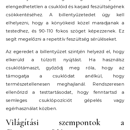
elengedhetetlen a csuklóid és karjaid feszültségének
csökkentéséhez. A billentyűzetedet úgy kell
elhelyezni, hogy a könyökeid közel maradjanak a
testedhez, és 90-110 fokos szöget képezzenek. Ez
segít megelőzni a repetitív feszültség sérüléseket.
Az egeredet a billentyűzet szintjén helyezd el, hogy
elkerüld a túlzott nyújtást. Ha használsz
csuklótámaszt, győződj meg róla, hogy az
támogatja a csuklódat anélkül, hogy
természetellenesen meghajlanál. Rendszeresen
ellenőrizd a testtartásodat, hogy fenntartsd a
semleges csuklópozíciót gépelés vagy
egérhasználat közben.
Világítási szempontok a