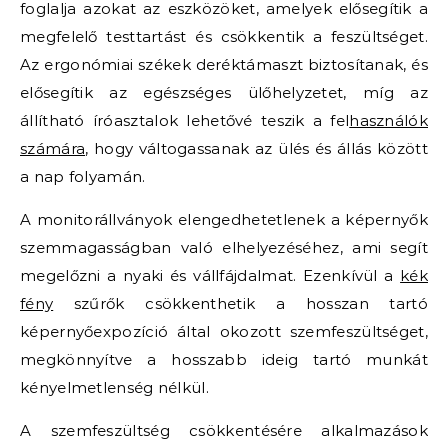
foglalja azokat az eszközöket, amelyek elősegítik a
megfelelő testtartást és csökkentik a feszültséget.
Az ergonómiai székek deréktámaszt biztosítanak, és
elősegítik az egészséges ülőhelyzetet, míg az
állítható íróasztalok lehetővé teszik a fel
használók
számára
, hogy váltogassanak az ülés és állás között
a nap folyamán.
A monitorállványok elengedhetetlenek a képernyők
szemmagasságban való elhelyezéséhez, ami segít
megelőzni a nyaki és vállfájdalmat. Ezenkívül a
kék
fény
szűrők csökkenthetik a hosszan tartó
képernyőexpozíció által okozott szemfeszültséget,
megkönnyítve a hosszabb ideig tartó munkát
kényelmetlenség nélkül.
A szemfeszültség csökkentésére alkalmazások