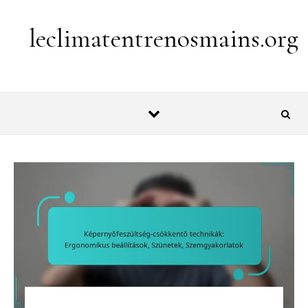
Skip to content
leclimatentrenosmains.org