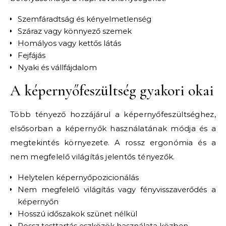
Szemfáradtság és kényelmetlenség
Száraz vagy könnyező szemek
Homályos vagy kettős látás
Fejfájás
Nyaki és vállfájdalom
A képernyőfeszültség gyakori okai
Több tényező hozzájárul a képernyőfeszültséghez,
elsősorban a képernyők használatának módja és a
megtekintés környezete. A rossz ergonómia és a
nem megfelelő világítás jelentős tényezők.
Helytelen képernyőpozicionálás
Nem megfelelő világítás vagy fényvisszaverődés a
képernyőn
Hosszú időszakok szünet nélkül
Rossz testtartás eszközök használata közben