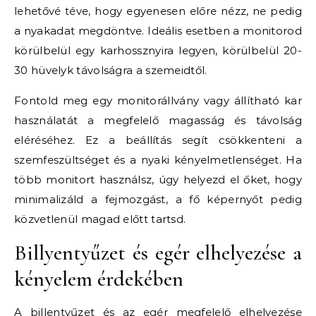
lehetővé téve, hogy egyenesen előre nézz, ne pedig
a nyakadat megdöntve. Ideális esetben a monitorod
körülbelül egy karhossznyira legyen, körülbelül 20-
30 hüvelyk távolságra a szemeidtől.
Fontold meg egy monitorállvány vagy állítható kar
használatát a megfelelő magasság és távolság
eléréséhez. Ez a beállítás segít csökkenteni a
szemfeszültséget és a nyaki kényelmetlenséget. Ha
több monitort használsz, úgy helyezd el őket, hogy
minimalizáld a fejmozgást, a fő képernyőt pedig
közvetlenül magad előtt tartsd.
Billyentyűzet és egér elhelyezése a
kényelem érdekében
A billentyűzet és az egér megfelelő elhelyezése