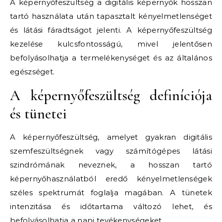
A képernyőfeszültség a digitális képernyők hosszan
tartó használata után tapasztalt kényelmetlenséget
és látási fáradtságot jelenti. A képernyőfeszültség
kezelése kulcsfontosságú, mivel jelentősen
befolyásolhatja a termelékenységet és az általános
egészséget.
A képernyőfeszültség definíciója
és tünetei
A képernyőfeszültség, amelyet gyakran digitális
szemfeszültségnek vagy számítógépes látási
szindrómának neveznek, a hosszan tartó
képernyőhasználatból eredő kényelmetlenségek
széles spektrumát foglalja magában. A tünetek
intenzitása és időtartama változó lehet, és
befolyásolhatja a napi tevékenységeket.