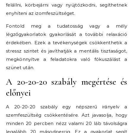
felállni, körbejárni vagy nyújtózkodni, segíthetnek
enyhíteni az izomfeszültséget.
Fontold meg a tudatosság vagy a mély
légzőgyakorlatok gyakorlását a további relaxáció
érdekében. Ezek a tevékenységek csökkenthetik a
stressz szintet és javíthatják a mentális tisztaságot,
megkönnyítve a feladatokra való fókuszálást a
szünet után.
A 20-20-20 szabály megértése és
előnyei
A 20-20-20 szabály egy népszerű irányelv a
szemfeszültség csökkentésére. Azt javasolja, hogy
minden 20 percben nézz valami 20 láb távolságra
legalább 20 másodpercig. Ez a gyakorlat segít