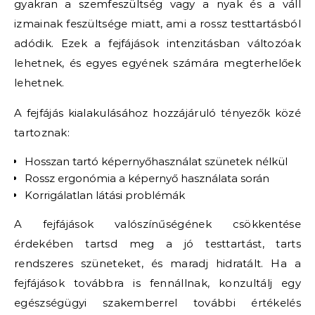
gyakran a szemfeszültség vagy a nyak és a váll
izmainak feszültsége miatt, ami a rossz testtartásból
adódik. Ezek a fejfájások intenzitásban változóak
lehetnek, és egyes egyének számára megterhelőek
lehetnek.
A fejfájás kialakulásához hozzájáruló tényezők közé
tartoznak:
Hosszan tartó képernyőhasználat szünetek nélkül
Rossz ergonómia a képernyő használata során
Korrigálatlan látási problémák
A fejfájások valószínűségének csökkentése
érdekében tartsd meg a jó testtartást, tarts
rendszeres szüneteket, és maradj hidratált. Ha a
fejfájások továbbra is fennállnak, konzultálj egy
egészségügyi szakemberrel további értékelés