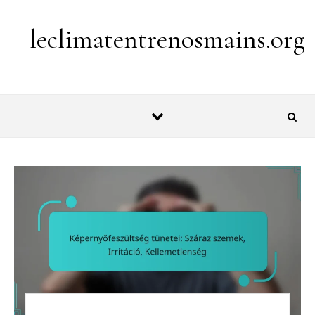
Skip to content
leclimatentrenosmains.org