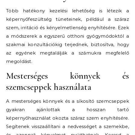
Több hatékony kezelési lehetőség is létezik a
képernyőfeszültség tüneteinek, például a száraz
szem, irritáció és kényelmetlenség enyhítésére. Ezek
a módszerek a egyszerű otthoni gyógymódoktól a
szakmai konzultációkig terjednek, biztosítva, hogy
az egyének megtalálják a számukra megfelelő
megoldást.
Mesterséges könnyek és
szemcseppek használata
A mesterséges könnyek és a síkosító szemcseppek
gyakran ajánlottak a hosszan tartó
képernyőhasználat okozta száraz szem enyhítésére.
Segítenek visszaállítani a nedvességet a szemekbe,
és azonnali kényelmet nyújthatnak. Keresd a