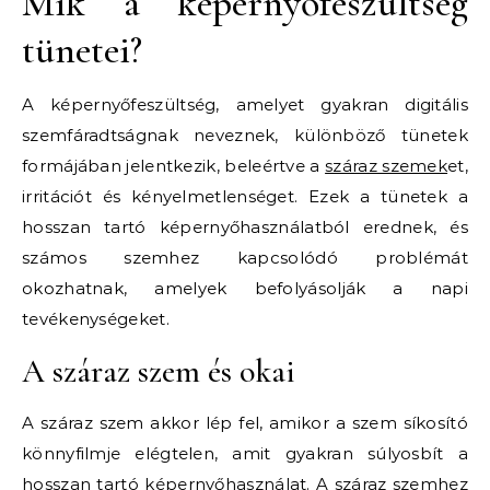
Mik a képernyőfeszültség
tünetei?
A képernyőfeszültség, amelyet gyakran digitális
szemfáradtságnak neveznek, különböző tünetek
formájában jelentkezik, beleértve a
száraz szemek
et,
irritációt és kényelmetlenséget. Ezek a tünetek a
hosszan tartó képernyőhasználatból erednek, és
számos szemhez kapcsolódó problémát
okozhatnak, amelyek befolyásolják a napi
tevékenységeket.
A száraz szem és okai
A száraz szem akkor lép fel, amikor a szem síkosító
könnyfilmje elégtelen, amit gyakran súlyosbít a
hosszan tartó képernyőhasználat. A száraz szemhez