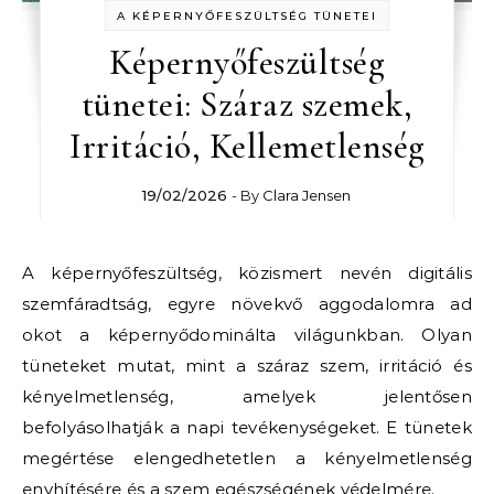
A KÉPERNYŐFESZÜLTSÉG TÜNETEI
Képernyőfeszültség
tünetei: Száraz szemek,
Irritáció, Kellemetlenség
19/02/2026
- By
Clara Jensen
A képernyőfeszültség, közismert nevén digitális
szemfáradtság, egyre növekvő aggodalomra ad
okot a képernyődominálta világunkban. Olyan
tüneteket mutat, mint a száraz szem, irritáció és
kényelmetlenség, amelyek jelentősen
befolyásolhatják a napi tevékenységeket. E tünetek
megértése elengedhetetlen a kényelmetlenség
enyhítésére és a szem egészségének védelmére.