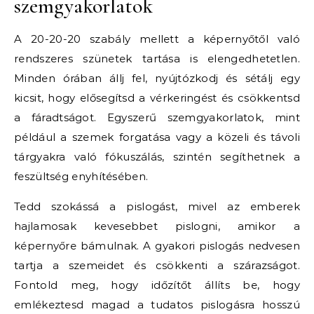
szemgyakorlatok
A 20-20-20 szabály mellett a képernyőtől való
rendszeres szünetek tartása is elengedhetetlen.
Minden órában állj fel, nyújtózkodj és sétálj egy
kicsit, hogy elősegítsd a vérkeringést és csökkentsd
a fáradtságot. Egyszerű szemgyakorlatok, mint
például a szemek forgatása vagy a közeli és távoli
tárgyakra való fókuszálás, szintén segíthetnek a
feszültség enyhítésében.
Tedd szokássá a pislogást, mivel az emberek
hajlamosak kevesebbet pislogni, amikor a
képernyőre bámulnak. A gyakori pislogás nedvesen
tartja a szemeidet és csökkenti a szárazságot.
Fontold meg, hogy időzítőt állíts be, hogy
emlékeztesd magad a tudatos pislogásra hosszú