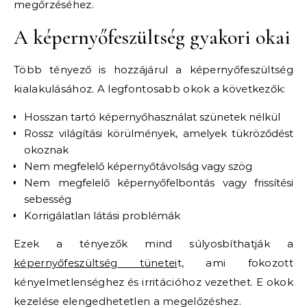
megőrzéséhez.
A képernyőfeszültség gyakori okai
Több tényező is hozzájárul a képernyőfeszültség
kialakulásához. A legfontosabb okok a következők:
Hosszan tartó képernyőhasználat szünetek nélkül
Rossz világítási körülmények, amelyek tükröződést
okoznak
Nem megfelelő képernyőtávolság vagy szög
Nem megfelelő képernyőfelbontás vagy frissítési
sebesség
Korrigálatlan látási problémák
Ezek a tényezők mind súlyosbíthatják a
képernyőfeszültség tünetei
t, ami fokozott
kényelmetlenséghez és irritációhoz vezethet. E okok
kezelése elengedhetetlen a megelőzéshez.