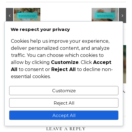
We respect your privacy
RELATED POSTS
Cookies help us improve your experience,
deliver personalized content, and analyze
traffic. You can choose which cookies to
allow by clicking
Customize
. Click
Accept
All
to consent or
Reject All
to decline non-
essential cookies.
Képernyőfeszültség tünetei: Szemfáradtság, Fejfájás,
Customize
Kellemetlenség
Reject All
05/03/2026
Accept All
LEAVE A REPLY