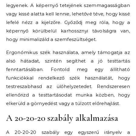
legyenek. A képernyő tetejének szemmagasságban
vagy kissé alatta kell lennie, lehetővé téve, hogy kissé
lefelé nézz a kijelzőre. Győződj meg róla, hogy a
képernyő körülbelül karhossznyi távolságra van,
hogy minimalizáld a szemfeszültséget.
Ergonómikus szék használata, amely támogatja az
alsó hátadat, szintén segíthet a jó testtartás
fenntartásában. Fontold meg egy állítható
funkciókkal rendelkező szék használatát, hogy
testreszabhasd az ülőhelyzetedet. Rendszeresen
ellenőrizd a testtartásodat munka közben, hogy
elkerüld a görnyedést vagy a túlzott előrehajlást.
A 20-20-20 szabály alkalmazása
A 20-20-20 szabály egy egyszerű irányelv a