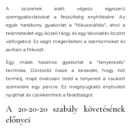
A szünetek alatt végezz egyszerű
szemgyakorlatokat a feszültség enyhítésére. Az
egyik hatékony gyakorlat a “fókuszváltás”, ahol a
tekintetedet egy közeli tárgy és egy távolabbi között
váltogatod. Ez segít megerősíteni a szemizmokat és
javítani a fókuszt.
Egy másik hasznos gyakorlat a “tenyerezés”
technika. Dörzsöld össze a kezeidet, hogy hőt
termelj, majd óvatosan tedd a tenyered a csukott
szemeidre egy percre. Ez megnyugtató enyhülést
nyújthat és csökkentheti a fáradtságot.
A 20-20-20 szabály követésének
előnyei