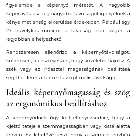
figyelembe a képernyő méretét. A nagyobb
képernyők esetleg nagyobb távolságot igényelnek a
kényelmetlenség elkerülése érdekében. Például egy
27 hüvelykes monitor a távolság ezen végén a
legjobban elhelyezhető.
Rendszeresen ellenőrizd a képernyőtávolságot,
különösen, ha észreveszed, hogy közelebb hajolsz. A
szék vagy az íróasztal magasságának beállítása
segíthet fenntartani ezt az optimális távolságot.
Ideális képernyőmagasság és szög
az ergonómikus beállításhoz
A képernyődnek úgy kell elhelyezkednie, hogy a
kijelző teteje a szemmagasságban vagy kissé alatta
legyen. Ez lehetővé teszi, hogy a szemeid enyhén