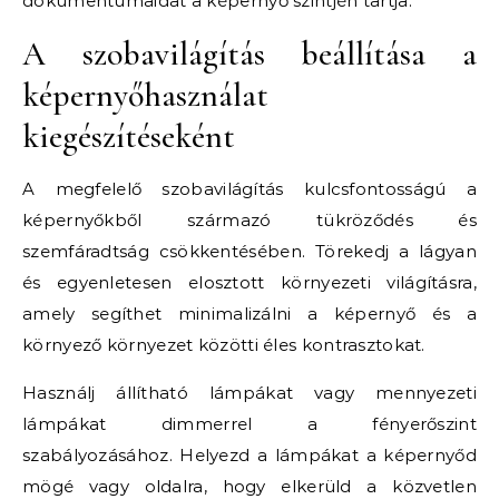
dokumentumaidat a képernyő szintjén tartja.
A szobavilágítás beállítása a
képernyőhasználat
kiegészítéseként
A megfelelő szobavilágítás kulcsfontosságú a
képernyőkből származó tükröződés és
szemfáradtság csökkentésében. Törekedj a lágyan
és egyenletesen elosztott környezeti világításra,
amely segíthet minimalizálni a képernyő és a
környező környezet közötti éles kontrasztokat.
Használj állítható lámpákat vagy mennyezeti
lámpákat dimmerrel a fényerőszint
szabályozásához. Helyezd a lámpákat a képernyőd
mögé vagy oldalra, hogy elkerüld a közvetlen