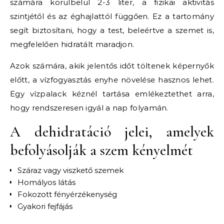
számára körülbelül 2-3 liter, a fizikai aktivitás
szintjétől és az éghajlattól függően. Ez a tartomány
segít biztosítani, hogy a test, beleértve a szemet is,
megfelelően hidratált maradjon.
Azok számára, akik jelentős időt töltenek képernyők
előtt, a vízfogyasztás enyhe növelése hasznos lehet.
Egy vízpalack kéznél tartása emlékeztethet arra,
hogy rendszeresen igyál a nap folyamán.
A dehidratáció jelei, amelyek
befolyásolják a szem kényelmét
Száraz vagy viszkető szemek
Homályos látás
Fokozott fényérzékenység
Gyakori fejfájás