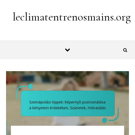
Skip to content
leclimatentrenosmains.org