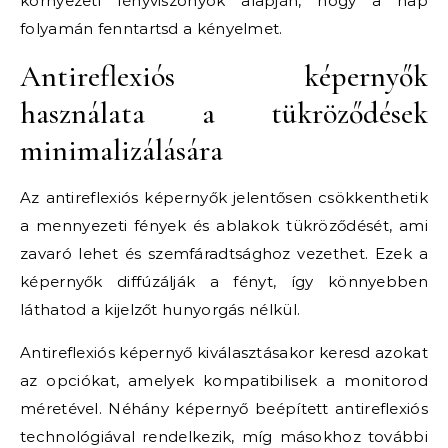
környezeti fényviszonyok alapján, hogy a nap
folyamán fenntartsd a kényelmet.
Antireflexiós képernyők
használata a tükröződések
minimalizálására
Az antireflexiós képernyők jelentősen csökkenthetik
a mennyezeti fények és ablakok tükröződését, ami
zavaró lehet és szemfáradtsághoz vezethet. Ezek a
képernyők diffúzálják a fényt, így könnyebben
láthatod a kijelzőt hunyorgás nélkül.
Antireflexiós képernyő kiválasztásakor keresd azokat
az opciókat, amelyek kompatibilisek a monitorod
méretével. Néhány képernyő beépített antireflexiós
technológiával rendelkezik, míg másokhoz további