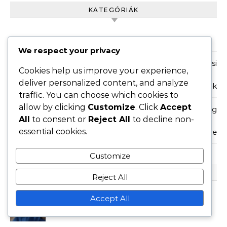
KATEGÓRIÁK
A képernyőfeszültség tünetei
We respect your privacy
Képernyőhasználók számára készült szemápolási
Cookies help us improve your experience,
deliver personalized content, and analyze
tippek
traffic. You can choose which cookies to
allow by clicking
Customize
. Click
Accept
Könnyítő technikák a képernyő okozta feszültség
All
to consent or
Reject All
to decline non-
essential cookies.
enyhítésére
Customize
LEGUTÓBBI BEJEGYZÉSEK
Reject All
Szemápolási tippek:
Accept All
Pislogási gyakoriság,
Képernyő távolság,